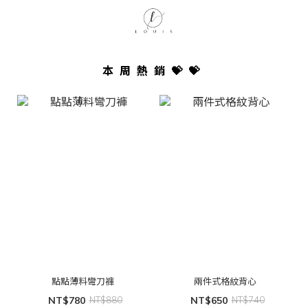
本周熱銷💝💝
點點薄料彎刀褲
兩件式格紋背心
NT$780
NT$880
NT$650
NT$740