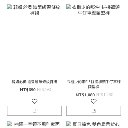
韓妞必備 造型綁帶條紋褲裙
衣櫃少的那件! 拼接褲頭牛仔車線
繭型褲
NT$690
NT$790
NT$1,080
NT$1,280