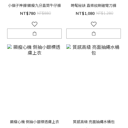
小個子神褲!顯瘦九分直筒牛仔褲
時髦秘訣 直條紋刷破彎刀褲
NT$780
NT$880
NT$1,080
NT$1,280
顯瘦心機 側抽小銀標透膚上衣
質感高級 亮面抽繩水桶包