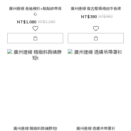
廣州連線 長袖襯衫+點點綁帶背
廣州連線 復古壓褶格紋中長裙
心
NT$390
NT$980
NT$1,080
NT$1,280
廣州連線 精緻斜肩繞脖短t
廣州連線 透膚吊帶罩衫