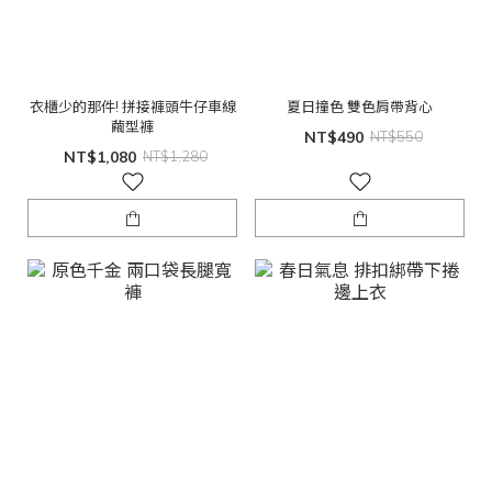
衣櫃少的那件! 拼接褲頭牛仔車線
夏日撞色 雙色肩帶背心
繭型褲
NT$490
NT$550
NT$1,080
NT$1,280