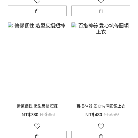
慵懶個性 造型反摺短褲
百搭神器 愛心坑條圓領上衣
NT$780
NT$880
NT$480
NT$580