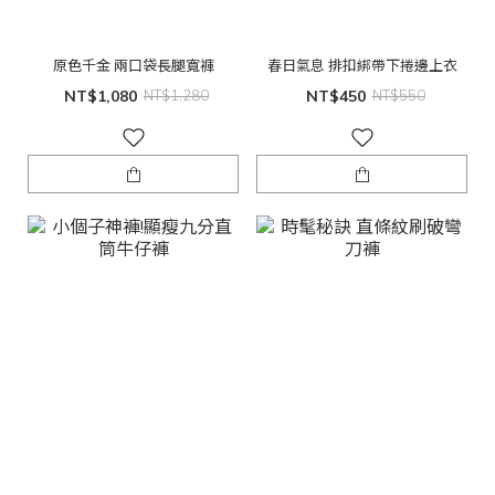
原色千金 兩口袋長腿寬褲
春日氣息 排扣綁帶下捲邊上衣
NT$1,080
NT$1,280
NT$450
NT$550