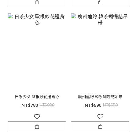
日系少女 歐根紗花邊背心
廣州連線 韓系蝴蝶結吊帶
NT$780
NT$980
NT$590
NT$650