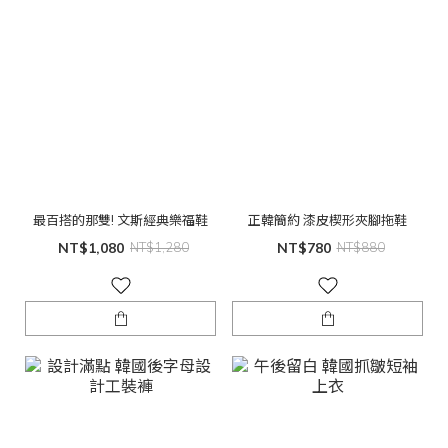
最百搭的那雙! 文斯經典樂福鞋
正韓簡約 漆皮楔形夾腳拖鞋
NT$1,080
NT$1,280
NT$780
NT$880