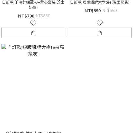
自訂款!羊毛針織罩衫+背心套裝(芝士
自訂款!短版鐵牌大學tee(溫柔奶杏)
奶綠)
NT$590
NT$650
NT$790
NT$880