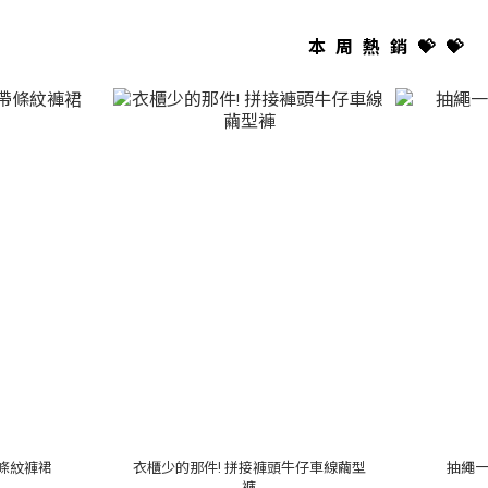
本周熱銷💝💝
條紋褲裙
衣櫃少的那件! 拼接褲頭牛仔車線繭型
抽繩
褲