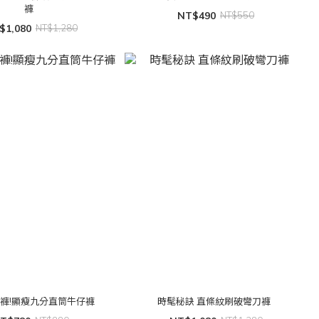
褲
NT$490
NT$550
$1,080
NT$1,280
褲!顯瘦九分直筒牛仔褲
時髦秘訣 直條紋刷破彎刀褲