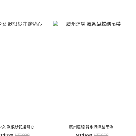
貨
少女 歐根紗花邊背心
廣州連線 韓系蝴蝶結吊帶
T$780
NT$980
NT$590
NT$650