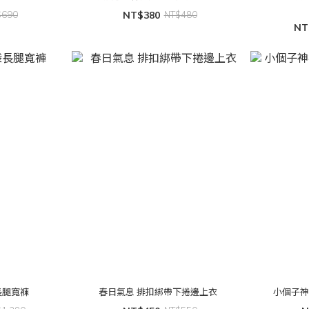
$690
NT$380
NT$480
NT
長腿寬褲
春日氣息 排扣綁帶下捲邊上衣
小個子神