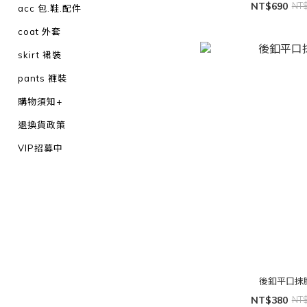
NT$690
NT
acc 包.鞋.配件
coat 外套
skirt 裙裝
pants 褲裝
購物須知+
退換貨政策
VIP招募中
後釦平口抹
NT$380
NT