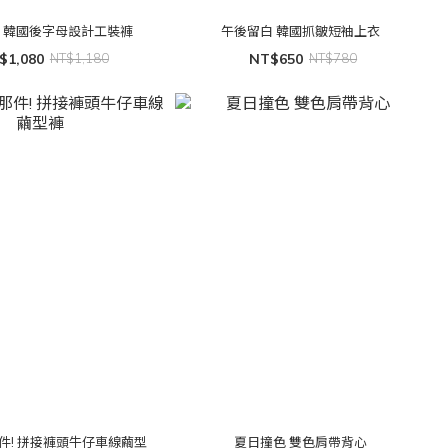
 韓國後字母設計工裝褲
午後留白 韓國抓皺短袖上衣
$1,080
NT$1,180
NT$650
NT$780
件! 拼接褲頭牛仔車線繭型
夏日撞色 雙色肩帶背心