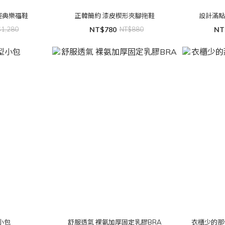
經典樂福鞋
正韓簡約 漆皮楔形夾腳拖鞋
設計滿點
$1,280
NT$780
NT$880
NT
小包
舒服透氣 裸氨加厚固定乳膠BRA
衣櫃少的那