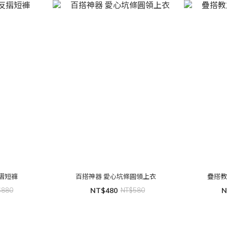
型反摺短褲
百搭神器 愛心坑條圓領上衣
疊搭教
$880
NT$480
NT$580
N