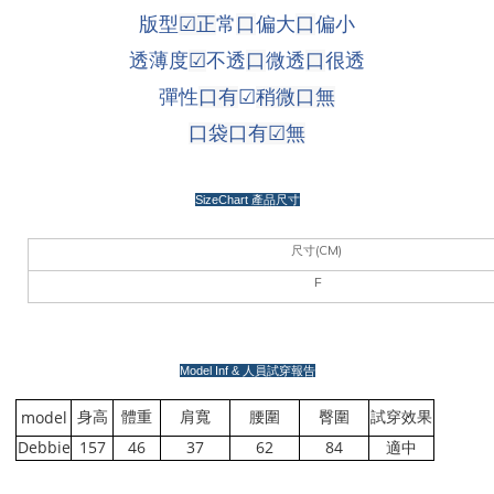
版型
☑
正
常
口
偏大
口
偏小
透薄度
☑
不透
口
微透
口
很透
彈性
口
有
☑
稍微
口
無
口袋口有
☑
無
SizeChart
產品尺寸
(CM)
尺寸
F
Model Inf &
人員試穿報告
model
身高
體重
肩寬
腰圍
臀圍
試穿效果
Debbie
157
46
37
62
84
適中