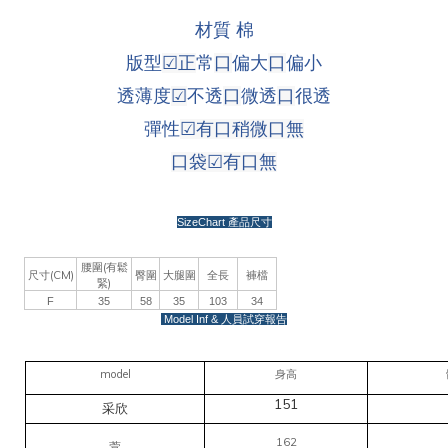
材質 棉
版型
☑
正
常
口
偏大
口
偏小
透薄度
☑
不透
口
微透
口
很透
彈性
☑
有口稍微
口
無
口袋
☑
有
口
無
SizeChart
產品尺寸
(
腰圍
有鬆
(CM)
尺寸
臀圍
大腿圍
全長
褲檔
)
緊
F
35
58
35
103
34
Model Inf &
人員試穿報告
model
身高
151
采欣
162
萱