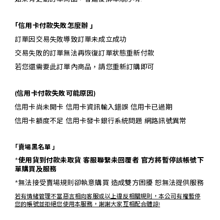
｢信用卡付款失敗怎麼辦
｣
訂單因交易失敗導致訂單未成立成功
交易失敗的訂單無法再恢復訂單狀態重新付款
若您還需要此訂單內商品，請您重新訂購即可
(信用卡付款失敗可能原因)
信用卡尚未開卡 信用卡資訊輸入錯誤 信用卡已過期
信用卡額度不足 信用卡發卡銀行系統問題 網路訊號異常
｢賣場黑名單
｣
*
使用貨到付款未取貨 客服聯繫未回覆者 官方將暫停該帳號下
單購買及服務
*無法接受賣場規則卻執意購買 造成雙方困擾 恕無法提供服務
若有情緒管理不當惡言相向客服或以上違反相關規則，本公司有權暫停
您的帳號並拒絕您使用本服務，謝謝大家互相配合體諒!