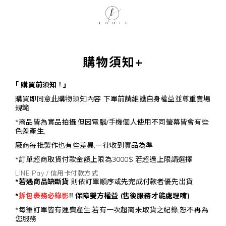
購物須知+
｢ 購買前須知 ! ｣
購買即同意此購物須知內容 下單前請維護自身權益並尊重賣場
規範
*商品皆為實品拍攝,但因電腦/手機個人使用不同螢幕皆會有些
色差產生,
廠商每批製作也有些差異,一律收到實品為準
*訂單超商取貨付款金額上限為3000$ 若超過上限請選擇
LINE Pay / 信用卡付款方式
*若遇商品缺斷貨
則依訂單順序或先完成付款者優先出貨
*
拆包裹務必錄影
!!
保障雙方權益
(
售後服務才能處理唷)
*每筆訂單皆有運費產生,若有一次超商未取貨之紀錄,恕不再為
您服務