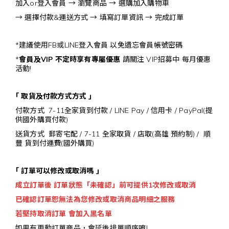
加入or登入會員 → 瀏覽商品 → 選購加入購物車
→ 選擇付款&運送方式 → 填寫訂單資訊 → 完成訂單
*建議使用FB或LINE登入會員 以免遺忘會員帳號密碼
*
會員及VIP 不定時享有專屬優惠
請關注 VIP招募中 每月優惠
活動!
｢ 取貨及付款方式方式
｣
付款方式 7-11全家貨到付款 / LINE Pay / 信用卡 / PayPal(提
供國外購買付款)
送貨方式 郵寄宅配 / 7-11 全家取貨 / 店取(高雄 預約制) / 順
豐 貨到付運費(國外購買)
｢ 訂單可以修改或取消嗎
｣
成立訂單後 訂單狀態「未確認」前可提供1次修改或取消
已確認訂單恕無法為您修改或取消商品明細之服務
若堅持取消訂單 會加入黑名單
如果有更動訂單商品，會延後排單順序唷!