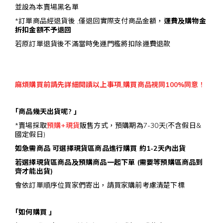
並設為本賣場黑名單
*訂單商品經退貨後 ,僅退回實際支付商品金額，
運費及購物金
折扣金額不予退回
若原訂單退貨後不滿當時免運門檻將扣除運費退款
麻煩購買前請先詳細閱讀以上事項,購買商品視同100%同意 !
｢商品幾天出貨呢? ｣
*賣場採取
預購+現貨
販售方式，預購期為7-30天(不含假日&
國定假日)
如急需商品 可選擇現貨區商品進行購買 約1-2天內出貨
若選擇現貨區商品及預購商品一起下單 (需要等預購區商品到
齊才能出貨)
會依訂單順序位買家們寄出，請買家購前考慮清楚下標
｢如何購買
｣