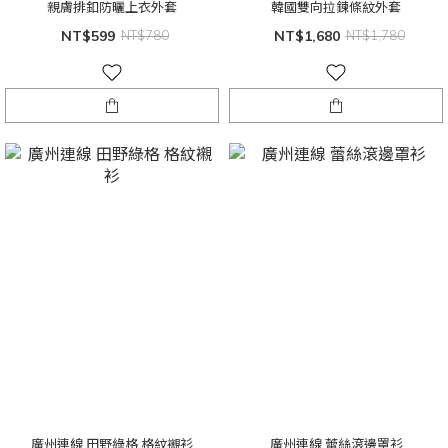
親膚排釦防曬上衣外套
韓國雙向拉鍊條紋外套
NT$599
NT$780
NT$1,680
NT$1,780
廣州連線 田野綠格 格紋襯衫
廣州連線 蕾絲滾邊罩衫