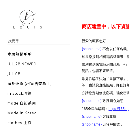
商店建置中，以下資
親愛的顧客您好
{shop name}
不會以任何名義、
本周熱銷💝💝
如果您接到相關電話或簡訊，
JUL.28 NEW❤️‍🔥
當您接到來電顯示開頭為「+」
簡訊，也請不要點選。
JUL.08
常見詐騙手法如「重複下單」
廣州連線 (現貨售完為止)
等，也請您直接拒絕，降低詐
亦請您定期修改密碼、強化密
in stock現貨
{shop name}
敬祝順心如意
made.自訂系列
165全民防騙網：
https://165.n
Made in Korea
{shop name}
客服專線：
clothes 上衣
{shop name}
Line@帳號：