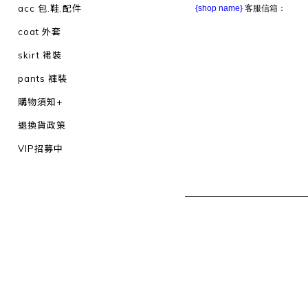
acc 包.鞋.配件
{shop name}
客服信箱：
coat 外套
skirt 裙裝
pants 褲裝
購物須知+
退換貨政策
VIP招募中