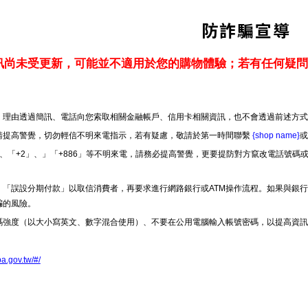
防詐騙宣導
訊尚未受更新，可能並不適用於您的購物體驗；若有任何疑問
理由透過簡訊、電話向您索取相關金融帳戶、信用卡相關資訊，也不會透過前述方式
請提高警覺，切勿輕信不明來電指示，若有疑慮，敬請於第一時間聯繫
{shop name}
或
、「+2」、」「+886」等不明來電，請務必提高警覺，更要提防對方竄改電話號碼
、「誤設分期付款」以取信消費者，再要求進行網路銀行或ATM操作流程。如果與銀
騙的風險。
碼強度（以大小寫英文、數字混合使用）、不要在公用電腦輸入帳號密碼，以提高資訊
pa.gov.tw/#/