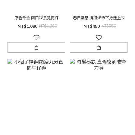
原色千金 兩口袋長腿寬褲
春日氣息 排扣綁帶下捲邊上衣
NT$1,080
NT$1,280
NT$450
NT$550