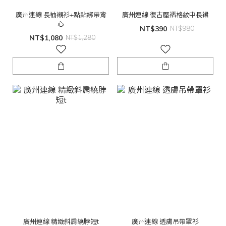
廣州連線 長袖襯衫+點點綁帶背
廣州連線 復古壓褶格紋中長裙
心
NT$390
NT$980
NT$1,080
NT$1,280
廣州連線 精緻斜肩繞脖短t
廣州連線 透膚吊帶罩衫