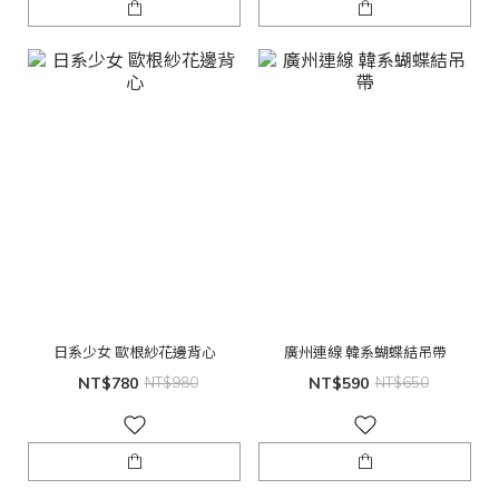
日系少女 歐根紗花邊背心
廣州連線 韓系蝴蝶結吊帶
NT$780
NT$980
NT$590
NT$650