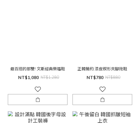
最百搭的那雙! 文斯經典樂福鞋
正韓簡約 漆皮楔形夾腳拖鞋
NT$1,080
NT$1,280
NT$780
NT$880