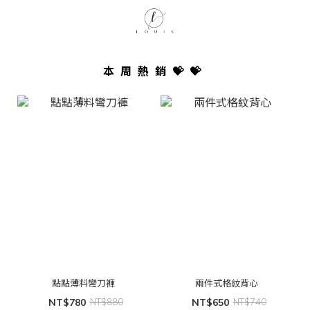
本周熱銷💝💝
點點薄料彎刀褲
兩件式格紋背心
NT$780
NT$880
NT$650
NT$740