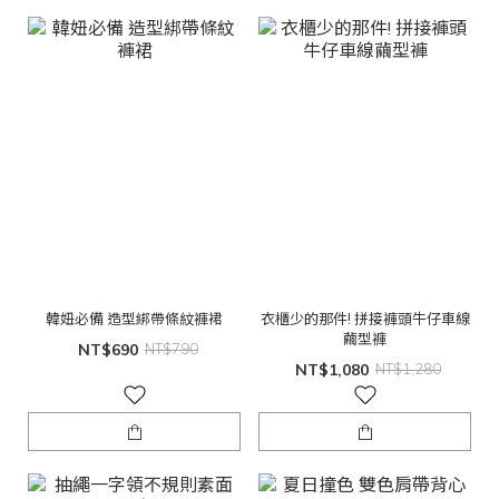
韓妞必備 造型綁帶條紋褲裙
衣櫃少的那件! 拼接褲頭牛仔車線
繭型褲
NT$690
NT$790
NT$1,080
NT$1,280