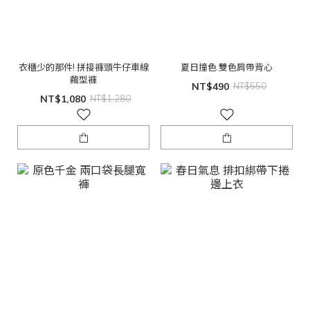
衣櫃少的那件! 拼接褲頭牛仔車線
夏日撞色 雙色肩帶背心
繭型褲
NT$490
NT$550
NT$1,080
NT$1,280