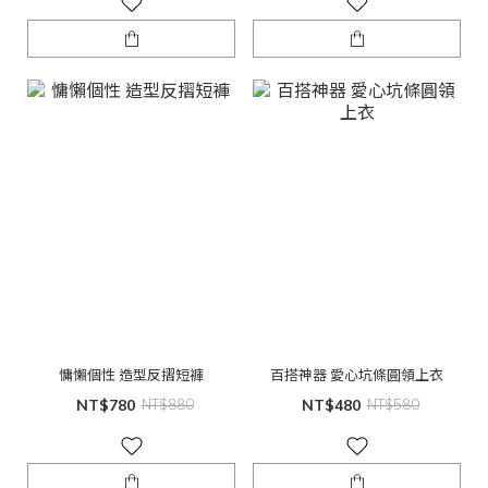
慵懶個性 造型反摺短褲
百搭神器 愛心坑條圓領上衣
NT$780
NT$880
NT$480
NT$580