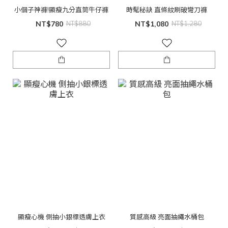
小個子神褲!顯瘦九分直筒牛仔褲
時髦秘訣 直條紋刷破彎刀褲
NT$780
NT$880
NT$1,080
NT$1,280
顯瘦心機 側抽小銀標透膚上衣
質感高級 亮面抽繩水桶包