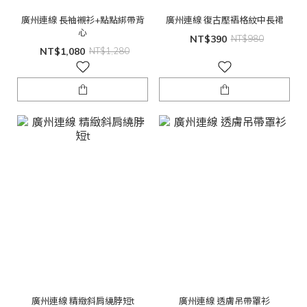
廣州連線 長袖襯衫+點點綁帶背
廣州連線 復古壓褶格紋中長裙
心
NT$390
NT$980
NT$1,080
NT$1,280
廣州連線 精緻斜肩繞脖短t
廣州連線 透膚吊帶罩衫