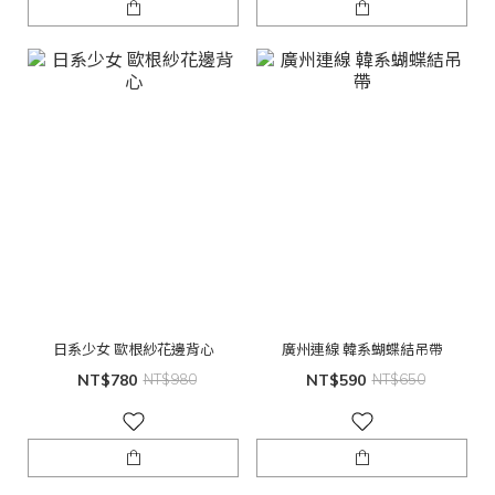
日系少女 歐根紗花邊背心
廣州連線 韓系蝴蝶結吊帶
NT$780
NT$980
NT$590
NT$650