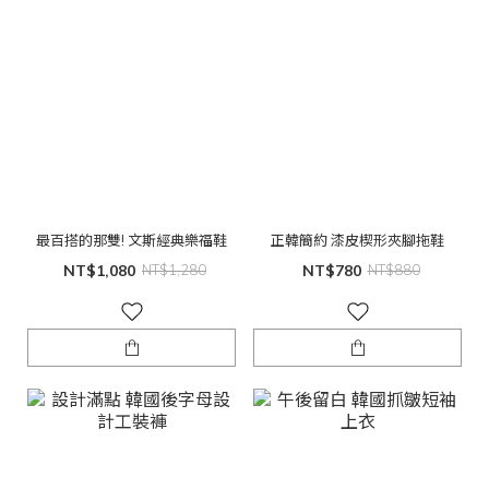
最百搭的那雙! 文斯經典樂福鞋
正韓簡約 漆皮楔形夾腳拖鞋
NT$1,080
NT$1,280
NT$780
NT$880