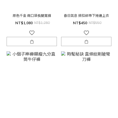
原色千金 兩口袋長腿寬褲
春日氣息 排扣綁帶下捲邊上衣
NT$1,080
NT$1,280
NT$450
NT$550