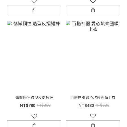
慵懶個性 造型反摺短褲
百搭神器 愛心坑條圓領上衣
NT$780
NT$880
NT$480
NT$580