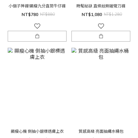
小個子神褲!顯瘦九分直筒牛仔褲
時髦秘訣 直條紋刷破彎刀褲
NT$780
NT$880
NT$1,080
NT$1,280
顯瘦心機 側抽小銀標透膚上衣
質感高級 亮面抽繩水桶包