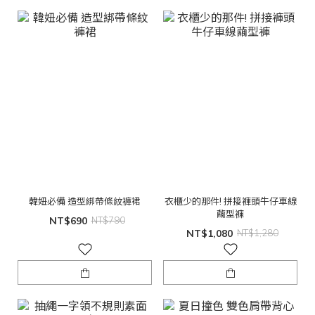
韓妞必備 造型綁帶條紋褲裙
衣櫃少的那件! 拼接褲頭牛仔車線
繭型褲
NT$690
NT$790
NT$1,080
NT$1,280