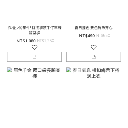
衣櫃少的那件! 拼接褲頭牛仔車線
夏日撞色 雙色肩帶背心
繭型褲
NT$490
NT$550
NT$1,080
NT$1,280