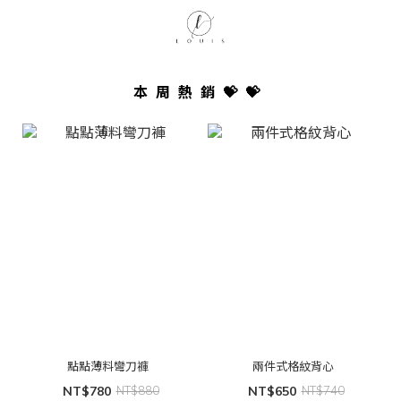
本周熱銷💝💝
點點薄料彎刀褲
兩件式格紋背心
NT$780
NT$880
NT$650
NT$740