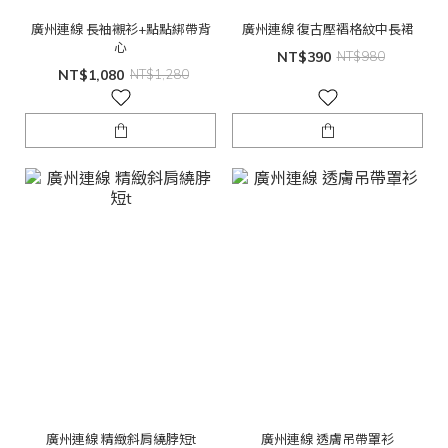
廣州連線 長袖襯衫+點點綁帶背
廣州連線 復古壓褶格紋中長裙
心
NT$390
NT$980
NT$1,080
NT$1,280
廣州連線 精緻斜肩繞脖短t
廣州連線 透膚吊帶罩衫