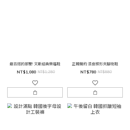
最百搭的那雙! 文斯經典樂福鞋
正韓簡約 漆皮楔形夾腳拖鞋
NT$1,080
NT$1,280
NT$780
NT$880