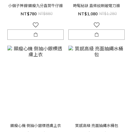
小個子神褲!顯瘦九分直筒牛仔褲
時髦秘訣 直條紋刷破彎刀褲
NT$780
NT$880
NT$1,080
NT$1,280
顯瘦心機 側抽小銀標透膚上衣
質感高級 亮面抽繩水桶包