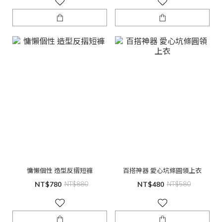
慵懶個性 造型反摺短褲
百搭神器 愛心坑條圓領上衣
NT$780
NT$880
NT$480
NT$580