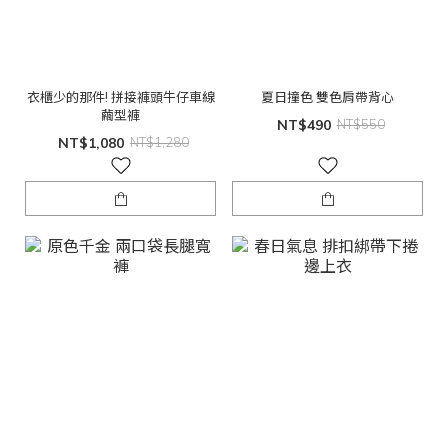
衣櫃少的那件! 拼接褲頭牛仔車線
夏日撞色 雙色肩帶背心
繭型褲
NT$490
NT$550
NT$1,080
NT$1,280