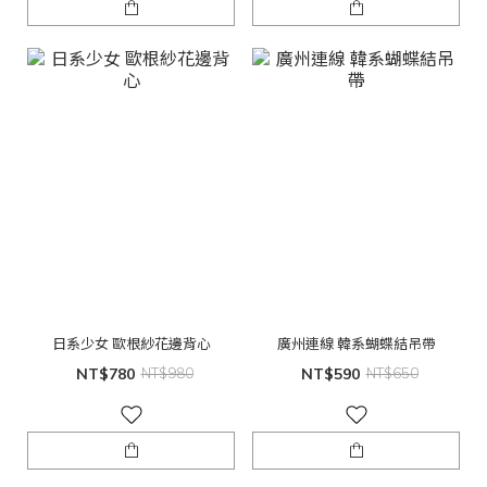
日系少女 歐根紗花邊背心
廣州連線 韓系蝴蝶結吊帶
NT$780
NT$980
NT$590
NT$650