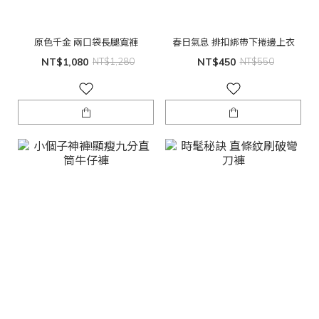
原色千金 兩口袋長腿寬褲
春日氣息 排扣綁帶下捲邊上衣
NT$1,080
NT$1,280
NT$450
NT$550