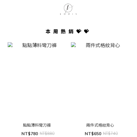
本周熱銷💝💝
點點薄料彎刀褲
兩件式格紋背心
NT$780
NT$880
NT$650
NT$740