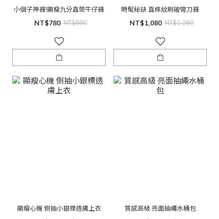
小個子神褲!顯瘦九分直筒牛仔褲
時髦秘訣 直條紋刷破彎刀褲
NT$780
NT$880
NT$1,080
NT$1,280
顯瘦心機 側抽小銀標透膚上衣
質感高級 亮面抽繩水桶包