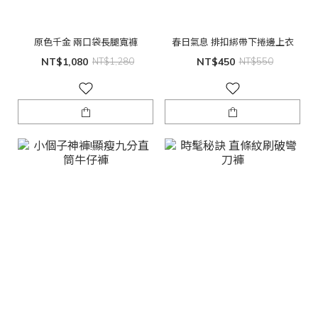
原色千金 兩口袋長腿寬褲
春日氣息 排扣綁帶下捲邊上衣
NT$1,080
NT$1,280
NT$450
NT$550