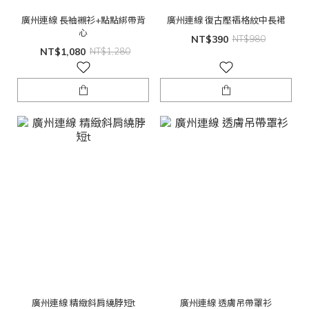
廣州連線 長袖襯衫+點點綁帶背
廣州連線 復古壓褶格紋中長裙
心
NT$390
NT$980
NT$1,080
NT$1,280
廣州連線 精緻斜肩繞脖短t
廣州連線 透膚吊帶罩衫