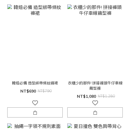
韓妞必備 造型綁帶條紋褲裙
衣櫃少的那件! 拼接褲頭牛仔車線
繭型褲
NT$690
NT$790
NT$1,080
NT$1,280