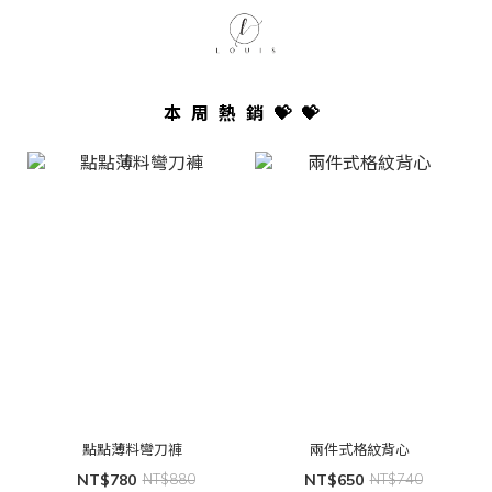
本周熱銷💝💝
點點薄料彎刀褲
兩件式格紋背心
NT$780
NT$880
NT$650
NT$740