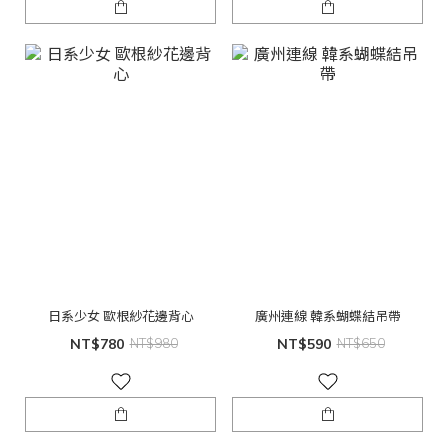
日系少女 歐根紗花邊背心
廣州連線 韓系蝴蝶結吊帶
NT$780
NT$980
NT$590
NT$650