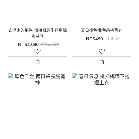
衣櫃少的那件! 拼接褲頭牛仔車線
夏日撞色 雙色肩帶背心
繭型褲
NT$490
NT$550
NT$1,080
NT$1,280