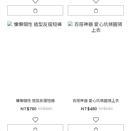
慵懶個性 造型反摺短褲
百搭神器 愛心坑條圓領上衣
NT$780
NT$880
NT$480
NT$580