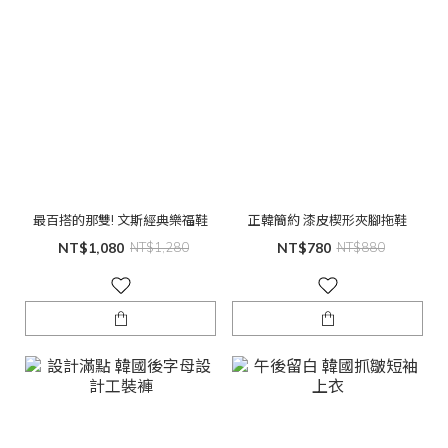
最百搭的那雙! 文斯經典樂福鞋
正韓簡約 漆皮楔形夾腳拖鞋
NT$1,080
NT$1,280
NT$780
NT$880