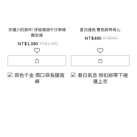
衣櫃少的那件! 拼接褲頭牛仔車線
夏日撞色 雙色肩帶背心
繭型褲
NT$490
NT$550
NT$1,080
NT$1,280