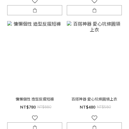
慵懶個性 造型反摺短褲
百搭神器 愛心坑條圓領上衣
NT$780
NT$880
NT$480
NT$580