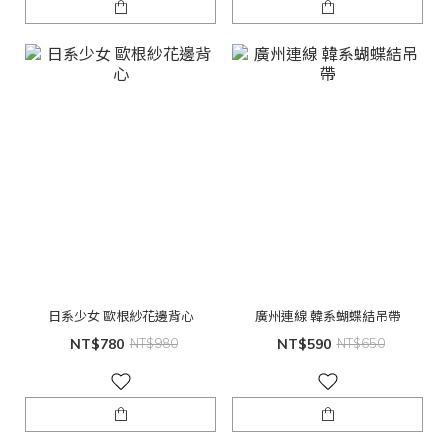
日系少女 歐根紗花邊背心
廣州連線 韓系蝴蝶結吊帶
NT$780
NT$980
NT$590
NT$650