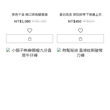
原色千金 兩口袋長腿寬褲
春日氣息 排扣綁帶下捲邊上衣
NT$1,080
NT$1,280
NT$450
NT$550