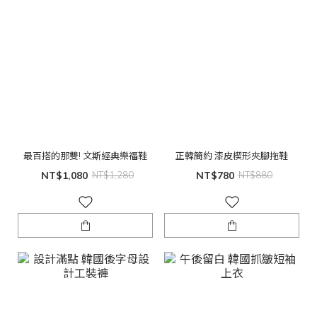
最百搭的那雙! 文斯經典樂福鞋
正韓簡約 漆皮楔形夾腳拖鞋
NT$1,080
NT$1,280
NT$780
NT$880