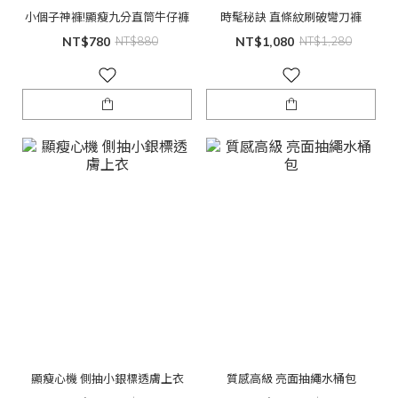
小個子神褲!顯瘦九分直筒牛仔褲
時髦秘訣 直條紋刷破彎刀褲
NT$780
NT$880
NT$1,080
NT$1,280
顯瘦心機 側抽小銀標透膚上衣
質感高級 亮面抽繩水桶包