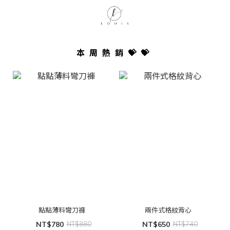
本周熱銷💝💝
點點薄料彎刀褲
兩件式格紋背心
NT$780
NT$880
NT$650
NT$740