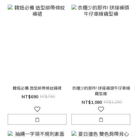
韓妞必備 造型綁帶條紋褲裙
衣櫃少的那件! 拼接褲頭牛仔車線
繭型褲
NT$690
NT$790
NT$1,080
NT$1,280