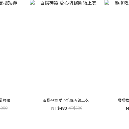
型反摺短褲
百搭神器 愛心坑條圓領上衣
疊搭教
$880
NT$480
NT$580
N