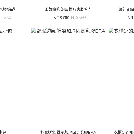
經典樂福鞋
正韓簡約 漆皮楔形夾腳拖鞋
設計滿點
$1,280
NT$780
NT$880
NT
小包
舒服透氣 裸氨加厚固定乳膠BRA
衣櫃少的那