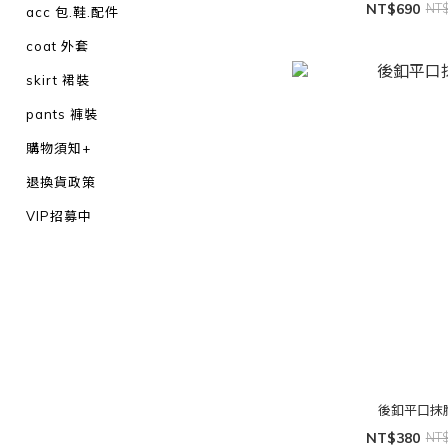
NT$690
NT
acc 包.鞋.配件
coat 外套
skirt 裙裝
pants 褲裝
購物須知+
退換貨政策
VIP招募中
後釦平口抹
NT$380
NT