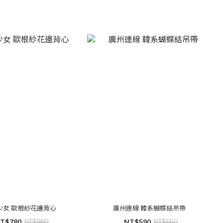
貨
少女 歐根紗花邊背心
廣州連線 韓系蝴蝶結吊帶
T$780
NT$980
NT$590
NT$650