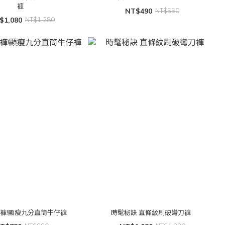
褲
NT$490
NT$550
$1,080
NT$1,280
褲!顯瘦九分直筒牛仔褲
時髦秘訣 直條紋刷破彎刀褲