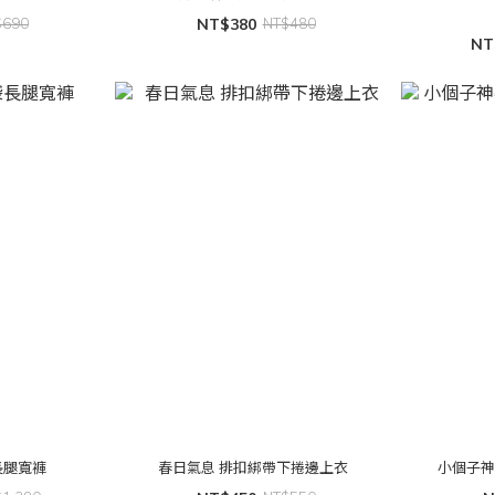
$690
NT$380
NT$480
NT
長腿寬褲
春日氣息 排扣綁帶下捲邊上衣
小個子神