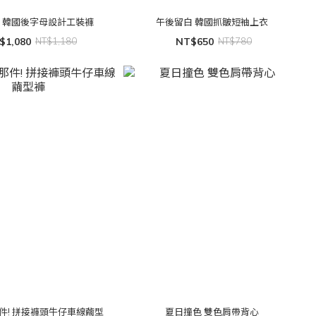
 韓國後字母設計工裝褲
午後留白 韓國抓皺短袖上衣
$1,080
NT$1,180
NT$650
NT$780
件! 拼接褲頭牛仔車線繭型
夏日撞色 雙色肩帶背心