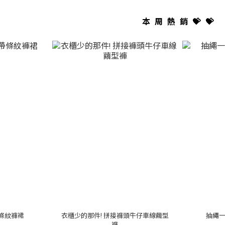
本周熱銷💝💝
條紋褲裙
衣櫃少的那件! 拼接褲頭牛仔車線繭型
抽繩
褲