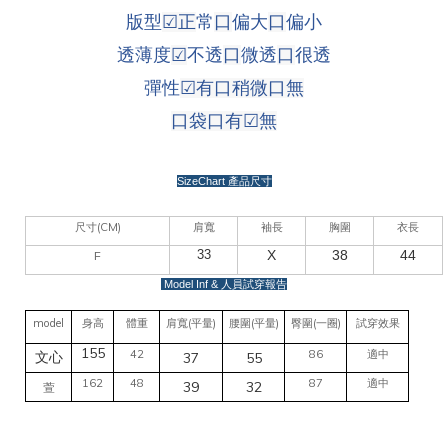
版型
☑
正
常
口
偏大
口
偏小
透薄度
☑
不透
口
微透
口
很透
彈性
☑
有口稍微
口
無
口袋
口有
☑
無
SizeChart
產品尺寸
(CM)
尺寸
肩寬
袖長
胸圍
衣長
33
X
38
44
F
Model Inf &
人員試穿報告
model
(
)
(
)
(
)
身高
體重
肩寬
平量
腰圍
平量
臀圍
一圈
試穿效果
155
42
86
適中
37
55
文心
162
48
87
適中
39
32
萱