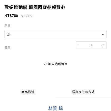
歐逆鬆弛感 韓國兩穿船領背心
NT$780
NT$880
顏色
數量
加入追蹤清單
商品描述
送貨及付款方式
材質 棉