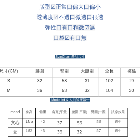
版型
☑
正
常
口
偏大
口
偏小
透薄度
☑
不透
口
微透
口
很透
彈性
口有口稍微
☑
無
口袋
☑
有
口
無
SizeChart
產品尺寸
(CM)
尺寸
腰圍
臀圍
大腿圍
全長
褲檔
S
32
53
102
31
29
M
36
53
32
104
30
Model Inf &
人員試穿報告
model
(
)
(
)
(
)
身高
體重
肩寬
平量
腰圍
平量
臀圍
一圈
試穿效果
155
42
86
適中
37
55
文心
162
48
87
適中
39
32
萱