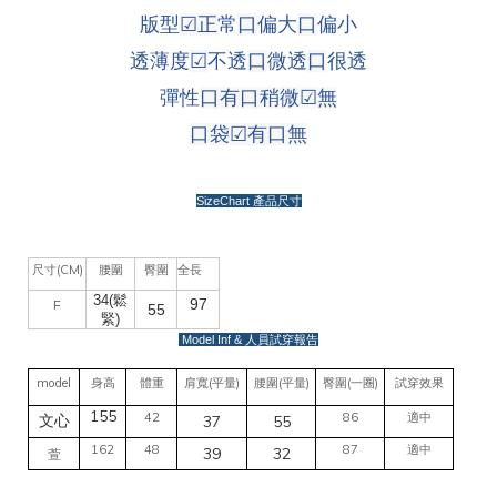
版型
☑
正
常
口
偏大
口
偏小
透薄度
☑
不透
口
微透
口
很透
彈性
口有口稍微
☑
無
口袋
☑
有
口
無
SizeChart
產品尺寸
(CM)
尺寸
腰圍
臀圍
全長
34(鬆
97
F
55
緊)
Model Inf &
人員試穿報告
model
(
)
(
)
(
)
身高
體重
肩寬
平量
腰圍
平量
臀圍
一圈
試穿效果
155
42
86
適中
37
55
文心
162
48
87
適中
39
32
萱