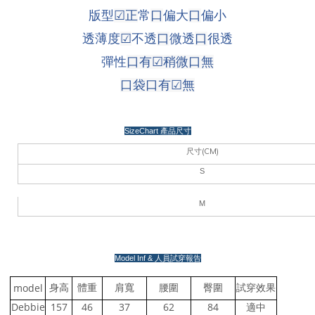
版型
☑
正
常
口
偏大
口
偏小
透薄度
☑
不透
口
微透
口
很透
彈性
口有
☑
稍微口無
口袋口有
☑無
SizeChart
產品尺寸
(CM)
尺寸
S
M
Model Inf &
人員試穿報告
model
身高
體重
肩寬
腰圍
臀圍
試穿效果
Debbie
157
46
37
62
84
適中