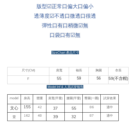
版型
☑
正
常
口
偏大
口
偏小
透薄度
☑
不透
口
微透
口
很透
彈性
口有口稍微
☑
無
口袋
口有
☑
無
SizeChart
產品尺寸
(CM)
尺寸
肩寬
袖長
胸圍
衣長
55
59
56
59(不含帽)
F
Model Inf &
人員試穿報告
model
(
)
(
)
(
)
身高
體重
肩寬
平量
腰圍
平量
臀圍
一圈
試穿效果
155
42
86
適中
37
55
文心
162
48
87
適中
39
32
萱