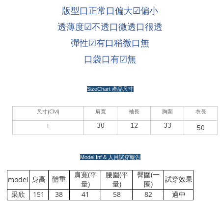
版型
口正
常
口
偏大
☑
偏小
透薄度
☑
不透
口
微透
口
很透
彈性
☑
有口稍微口無
口袋口有
☑
無
SizeChart
產品尺寸
(CM)
尺寸
肩寬
袖長
胸圍
衣長
30
12
33
F
50
Model Inf &
人員試穿報告
(
(
(
肩寬
平
腰圍
平
臀圍
一
model
身高
體重
試穿效果
)
)
)
量
量
圈
151
38
41
58
82
采欣
適中