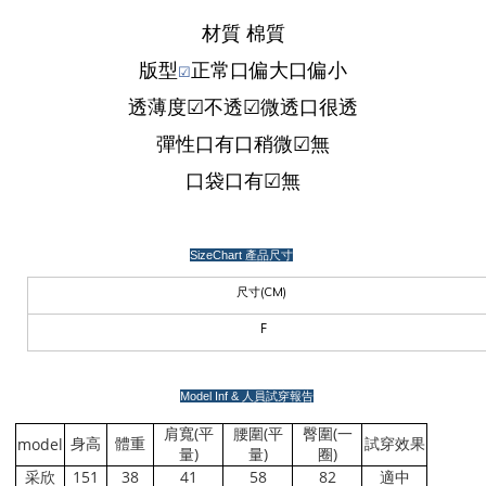
材質 棉質
版型
正
常
口
偏大
口
偏小
☑
透薄度
☑
不透
☑微透
口
很透
彈性
口有
口稍微
☑無
口袋
口有
☑無
SizeChart
產品尺寸
尺寸
(CM)
F
Model Inf &
人員試穿報告
(
(
(
肩寬
平
腰圍
平
臀圍
一
model
身高
體重
試穿效果
)
)
)
量
量
圈
151
38
41
58
82
采欣
適中