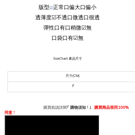
版型
正
常
口
偏大
口
偏小
☑
透薄度
☑
不透
口
微透
口
很透
彈性
口
有
口
稍微
☑
無
口袋
口
有
☑
無
SizeChart
產品尺寸
尺寸
(CM)
F
｢
!
,
100%
購買前請詳閱
購物須知
｣
購買商品視同
!
同意