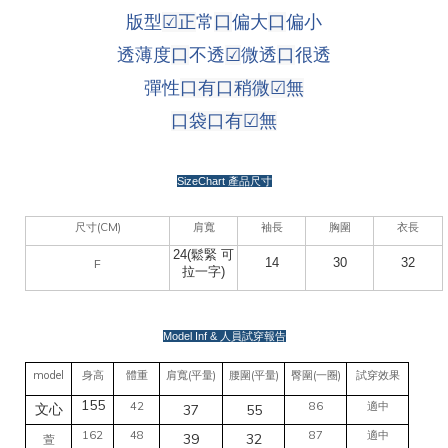
版型
☑
正
常
口
偏大
口
偏小
透薄度
口
不透
☑
微透
口
很透
彈性
口有口稍微
☑
無
口袋
口有
☑
無
SizeChart
產品尺寸
(CM)
尺寸
肩寬
袖長
胸圍
衣長
24(鬆緊 可
14
30
32
F
拉一字)
Model Inf &
人員試穿報告
model
(
)
(
)
(
)
身高
體重
肩寬
平量
腰圍
平量
臀圍
一圈
試穿效果
155
42
86
適中
37
55
文心
162
48
87
適中
39
32
萱