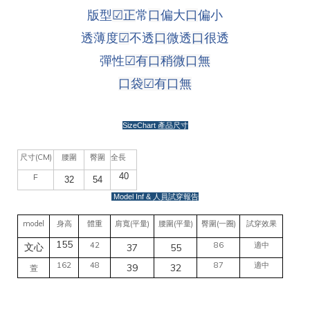
版型
☑
正
常
口
偏大
口
偏小
透薄度
☑
不透
口
微透
口
很透
彈性
☑
有口稍微
口
無
口袋
☑
有
口
無
SizeChart
產品尺寸
(CM)
尺寸
腰圍
臀圍
全長
40
F
32
54
Model Inf &
人員試穿報告
model
(
)
(
)
(
)
身高
體重
肩寬
平量
腰圍
平量
臀圍
一圈
試穿效果
155
42
86
適中
37
55
文心
162
48
87
適中
39
32
萱