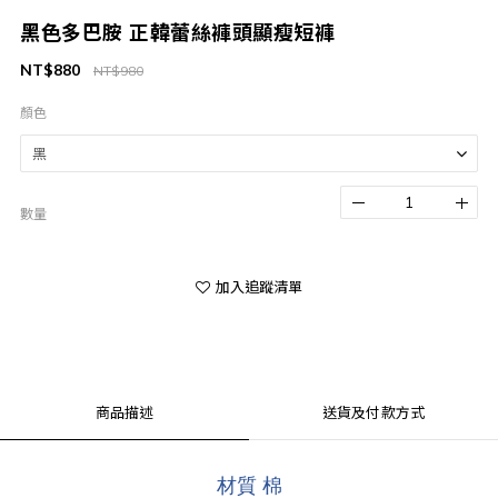
黑色多巴胺 正韓蕾絲褲頭顯瘦短褲
NT$880
NT$980
顏色
數量
加入追蹤清單
商品描述
送貨及付款方式
材質 棉