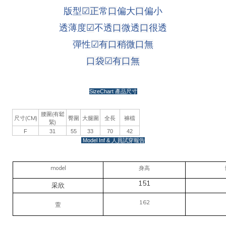
版型
☑
正
常
口
偏大
口
偏小
透薄度
☑
不透
口
微透
口
很透
彈性
☑
有口稍微
口
無
口袋
☑
有
口
無
SizeChart
產品尺寸
(
腰圍
有鬆
(CM)
尺寸
臀圍
大腿圍
全長
褲檔
)
緊
F
31
55
33
70
42
Model Inf &
人員試穿報告
model
身高
151
采欣
162
萱