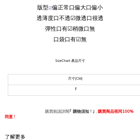
版型
偏
正
常
口
偏大
口
偏小
☑
透薄度
口
不透
☑
微透
口
很透
彈性
口
有
☑
稍微
口
無
口袋
口
有
☑
無
SizeChart
產品尺寸
尺寸
(CM)
F
｢
!
,
100%
購買前請詳閱
購物須知
｣
購買商品視同
!
同意
了解更多