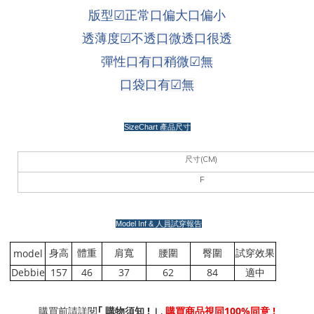
版型
☑
正
常
口
偏大
口
偏小
透薄度
☑
不透
口
微透
口
很透
彈性
口有
口
稍微
☑
無
口袋口有
☑
無
SizeChart
產品尺寸
(CM)
尺寸
F
Model Inf &
人員試穿報告
model
身高
體重
肩寬
腰圍
臀圍
試穿效果
Debbie
157
46
37
62
84
適中
!
,
100%
!
｢
購買前請詳閱
購物須知
｣
購買商品視同
同意