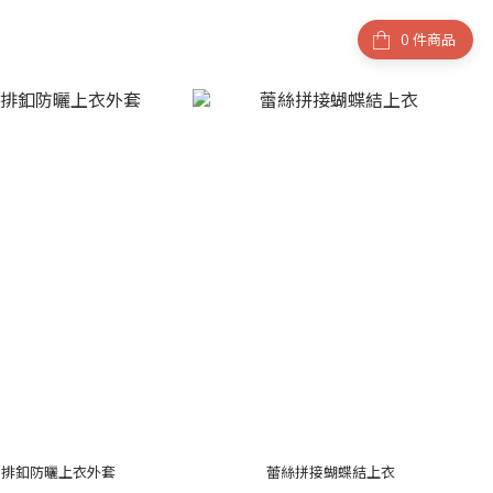
件商品
膚排釦防曬上衣外套
蕾絲拼接蝴蝶結上衣