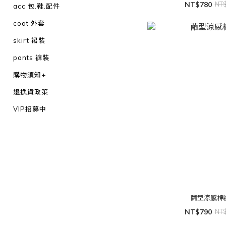
NT$780
NT
acc 包.鞋.配件
coat 外套
skirt 裙裝
pants 褲裝
購物須知+
退換貨政策
VIP招募中
繭型涼感棉
NT$790
NT