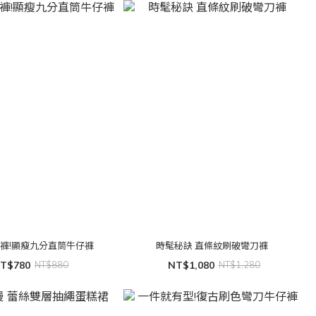
褲!顯瘦九分直筒牛仔褲
時髦秘訣 直條紋刷破彎刀褲
T$780
NT$880
NT$1,080
NT$1,280