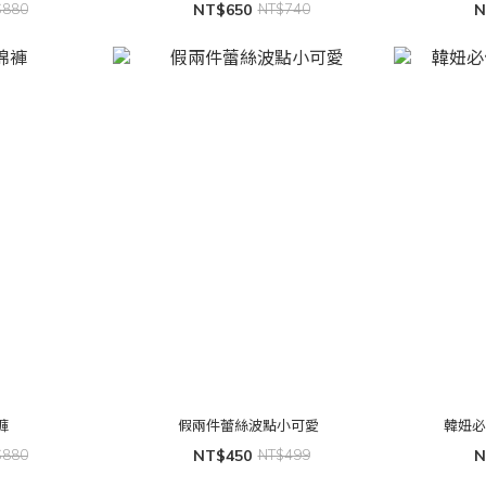
$880
NT$650
NT$740
N
褲
假兩件蕾絲波點小可愛
韓妞必
$880
NT$450
NT$499
N