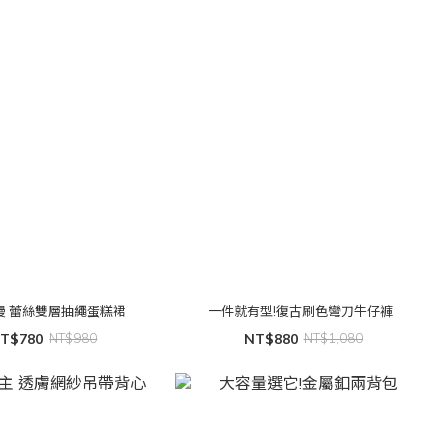
專屬浪漫 蕾絲雙層抽繩蛋糕裙
一件就有型!復古刷色彎刀牛仔褲
T$780
NT$980
NT$880
NT$1,080