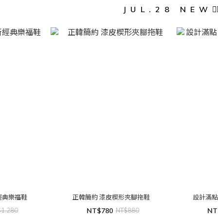
JUL.28 NEW❤️‍
經典樂福鞋
正韓簡約 漆皮楔形夾腳拖鞋
設計滿點
$1,280
NT$780
NT$880
NT