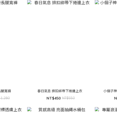
長腿寬褲
春日氣息 排扣綁帶下捲邊上衣
小個子神
$1,280
NT$450
NT$550
N