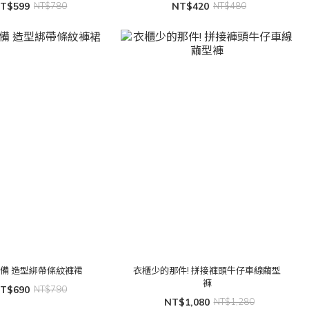
T$599
NT$780
NT$420
NT$480
備 造型綁帶條紋褲裙
衣櫃少的那件! 拼接褲頭牛仔車線繭型
褲
T$690
NT$790
NT$1,080
NT$1,280