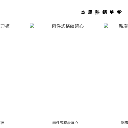
本周熱銷💝💝
刀褲
兩件式格紋背心
親