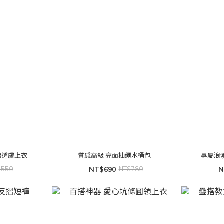
標透膚上衣
質感高級 亮面抽繩水桶包
$550
NT$690
NT$780
N