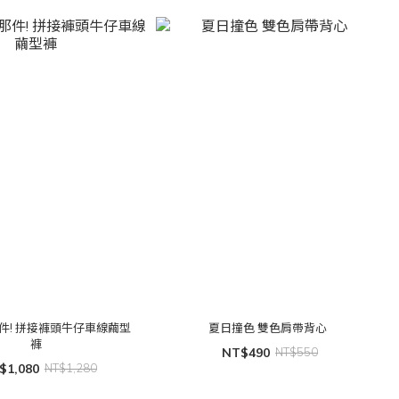
件! 拼接褲頭牛仔車線繭型
夏日撞色 雙色肩帶背心
褲
NT$490
NT$550
$1,080
NT$1,280