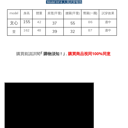
Model Inf &
人員試穿報告
model
(
)
(
)
(
)
身高
體重
肩寬
平量
腰圍
平量
臀圍
一圈
試穿效果
155
42
86
適中
37
55
文心
162
48
87
適中
39
32
萱
!
,
100%
｢
購買前請詳閱
購物須知
｣
購買商品視同
同意