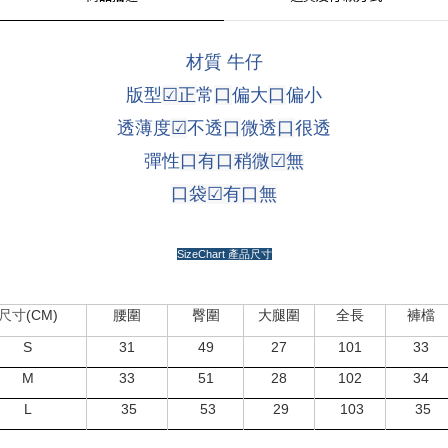
材質 牛仔
版型
☑
正
常
口
偏大
口
偏小
透薄度
☑
不透
口
微透
口
很透
彈性
口有口稍微
☑
無
口袋
☑
有
口
無
SizeChart
產品尺寸
(CM)
尺寸
腰圍
臀圍
大腿圍
全長
褲檔
S
31
49
27
101
33
M
33
51
28
102
34
L
35
53
29
103
35