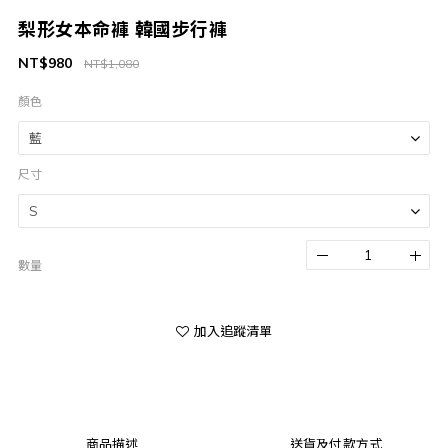
梨形女本命褲 韓國步行褲
NT$980
NT$1,080
顏色
尺寸
數量
加入追蹤清單
商品描述
送貨及付款方式