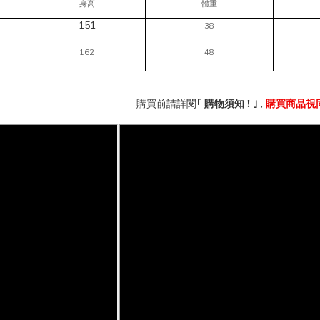
身高
體重
151
38
162
48
!
,
｢
購買前請詳閱
購物須知
｣
購買商品視