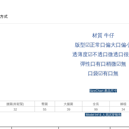
方式
材質 牛仔
版型
☑
正
常
口
偏大
口
偏
透薄度
☑
不透
口
微透
口
很
彈性
口有口稍微
☑
無
口袋
☑
有
口
無
SizeChart
產品尺寸
(
)
腰圍
有鬆緊
臀圍
大腿圍
全長
褲檔
32
55
39
99
34
Model Inf &
人員試穿報告