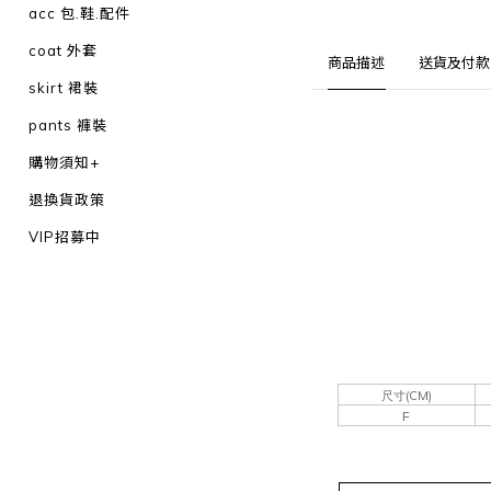
acc 包.鞋.配件
coat 外套
商品描述
送貨及付款
skirt 裙裝
pants 褲裝
購物須知+
退換貨政策
VIP招募中
(CM)
尺寸
F