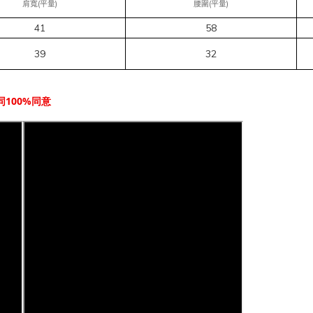
(
)
(
)
肩寬
平量
腰圍
平量
58
41
39
32
100%
同
同意