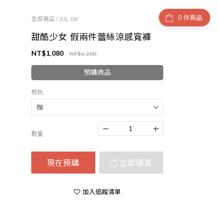
件商品
全部商品
/
JUL.08
甜酷少女 假兩件蕾絲涼感寬褲
NT$1,080
NT$1,280
預購商品
顏色
數量
現在預購
立即購買
加入追蹤清單