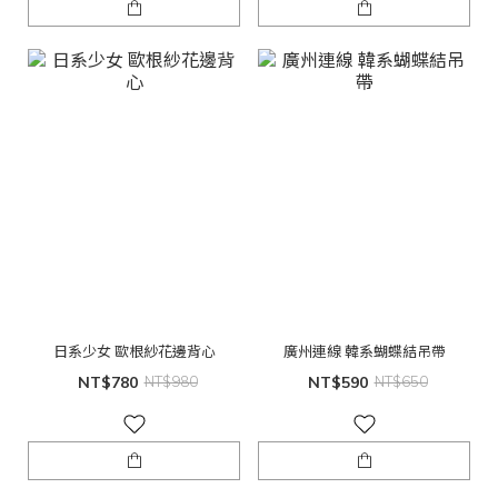
日系少女 歐根紗花邊背心
廣州連線 韓系蝴蝶結吊帶
NT$780
NT$980
NT$590
NT$650