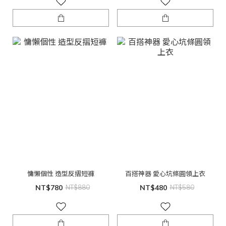
慵懶個性 造型反摺短褲
百搭神器 愛心坑條圓領上衣
NT$780
NT$880
NT$480
NT$580