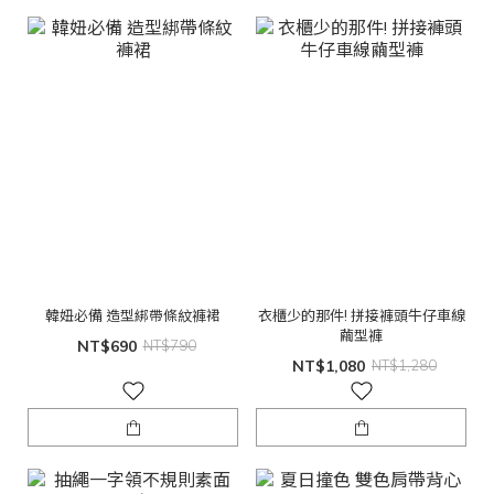
韓妞必備 造型綁帶條紋褲裙
衣櫃少的那件! 拼接褲頭牛仔車線
繭型褲
NT$690
NT$790
NT$1,080
NT$1,280