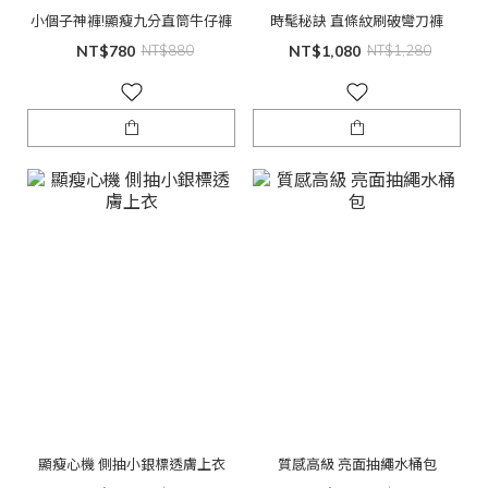
小個子神褲!顯瘦九分直筒牛仔褲
時髦秘訣 直條紋刷破彎刀褲
NT$780
NT$880
NT$1,080
NT$1,280
顯瘦心機 側抽小銀標透膚上衣
質感高級 亮面抽繩水桶包