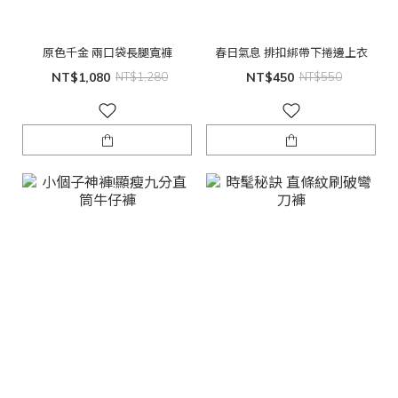
原色千金 兩口袋長腿寬褲
春日氣息 排扣綁帶下捲邊上衣
NT$1,080
NT$1,280
NT$450
NT$550