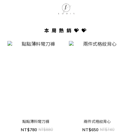
本周熱銷💝💝
點點薄料彎刀褲
兩件式格紋背心
NT$780
NT$880
NT$650
NT$740