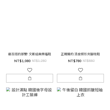
最百搭的那雙! 文斯經典樂福鞋
正韓簡約 漆皮楔形夾腳拖鞋
NT$1,080
NT$1,280
NT$780
NT$880