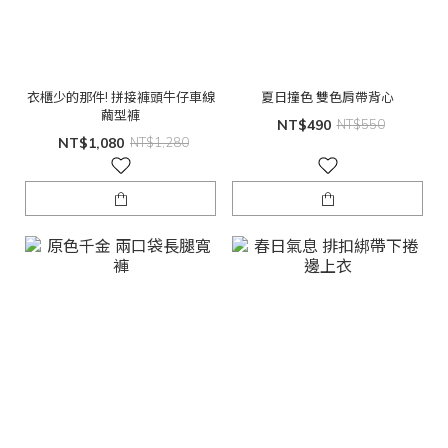
衣櫃少的那件! 拼接褲頭牛仔車線
夏日撞色 雙色肩帶背心
繭型褲
NT$490
NT$550
NT$1,080
NT$1,280