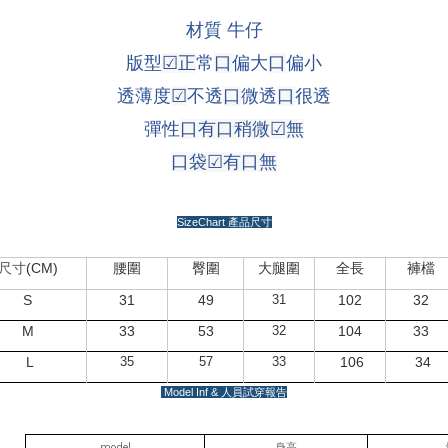
材質 牛仔
版型
☑
正
常
口
偏大
口
偏小
透薄度
☑
不透
口
微透
口
很透
彈性
口有口稍微
☑
無
口袋
☑
有
口
無
SizeChart
產品尺寸
(CM)
尺寸
腰圍
臀圍
大腿圍
全長
褲檔
S
31
49
31
102
32
M
33
53
32
104
33
L
35
57
33
106
34
Model Inf &
人員試穿報告
model
身高