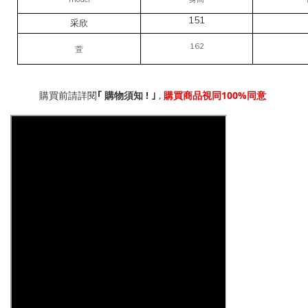
151
采欣
162
萱
!
,
100%
｢
購買前請詳閱
購物須知
｣
購買商品視同
同意