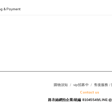
ng & Payment
購物須知
/
vip招募中
/
售後服務
/
Contact us
路衣絲網拍企業/統編 81045549/LINE:@