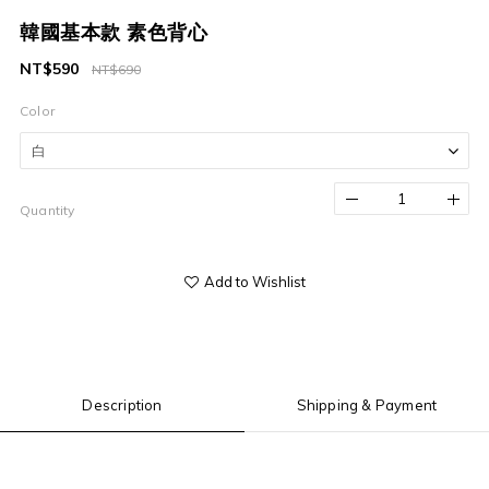
韓國基本款 素色背心
NT$590
NT$690
Color
Quantity
Add to Wishlist
Description
Shipping & Payment