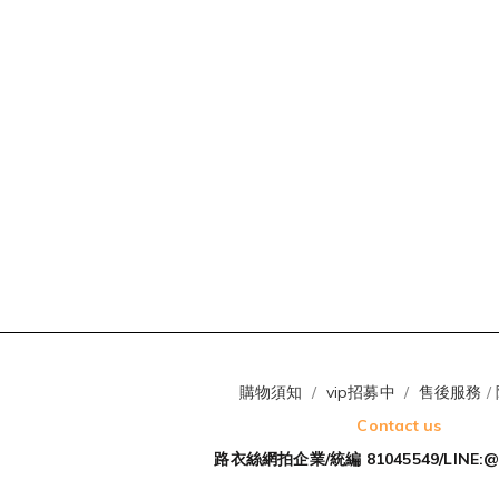
購物須知
/
vip招募中
/
售後服務
/
Contact us
路衣絲網拍企業/統編 81045549/LINE:@