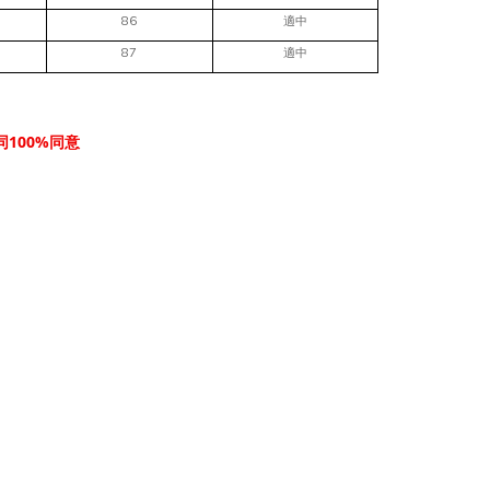
86
適中
87
適中
100%
同
同意