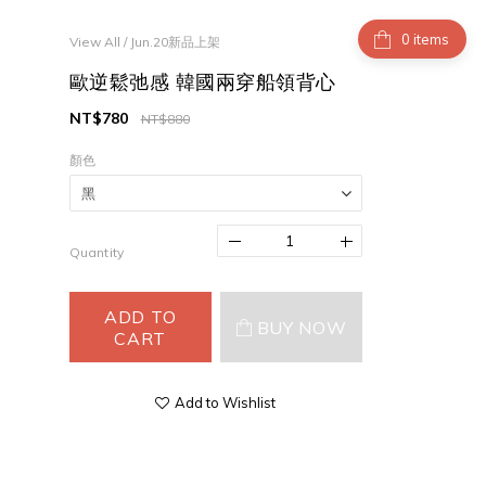
items
View All
/
Jun.20新品上架
歐逆鬆弛感 韓國兩穿船領背心
NT$780
NT$880
顏色
Quantity
ADD TO
BUY NOW
CART
Add to Wishlist