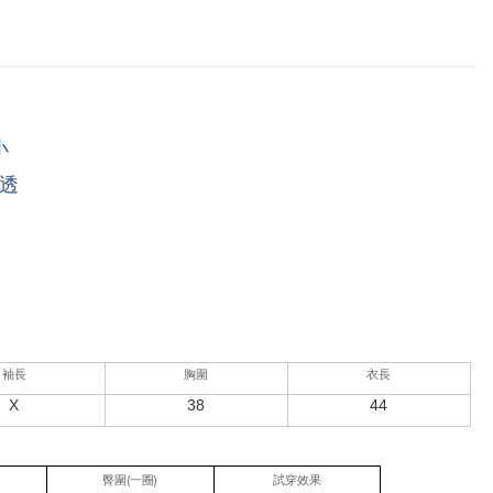
小
透
袖長
胸圍
衣長
X
38
44
(
)
臀圍
一圈
試穿效果