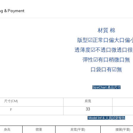
ng & Payment
材質 棉
版型
☑
正
常
口
偏大
口
偏
透薄度
☑
不透
口
微透
口
很
彈性
☑
有口稍微
口
無
口袋
口有
☑
無
SizeChart
產品尺寸
(CM)
尺寸
肩寬
33
F
Model Inf &
人員試穿報告
(
)
(
)
身高
體重
肩寬
平量
腰圍
平量