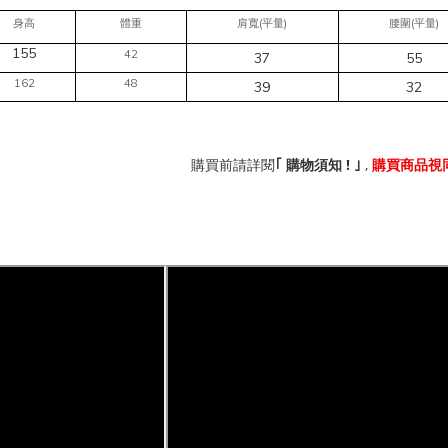
(
)
(
)
身高
體重
肩寬
平量
腰圍
平量
155
42
37
55
162
48
39
32
!
,
｢
購買前請詳閱
購物須知
｣
購買商品視