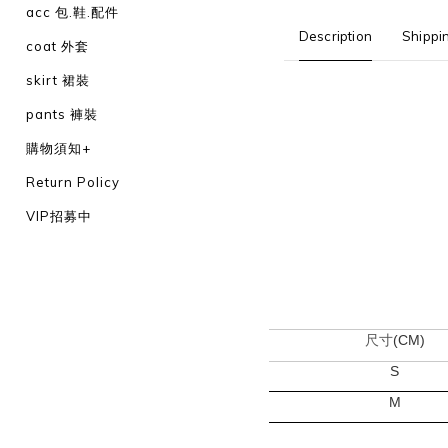
acc 包.鞋.配件
Description
Shippi
coat 外套
skirt 裙裝
pants 褲裝
購物須知+
Return Policy
VIP招募中
(CM)
尺寸
S
M