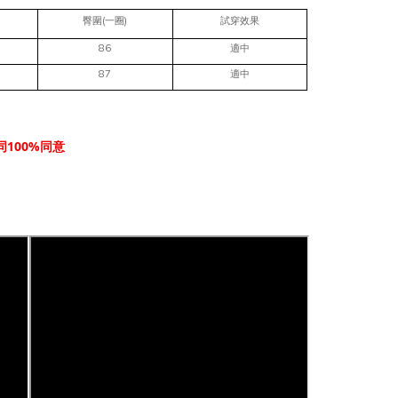
(
)
臀圍
一圈
試穿效果
86
適中
87
適中
100%
同
同意