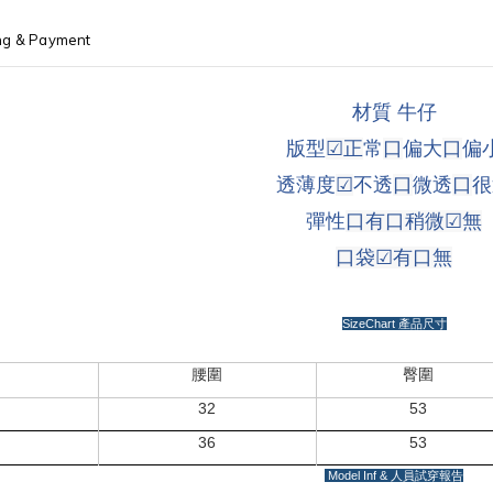
ng & Payment
材質 牛仔
版型
☑
正
常
口
偏大
口
偏
透薄度
☑
不透
口
微透
口
很
彈性
口有口稍微
☑
無
口袋
☑
有
口
無
SizeChart
產品尺寸
腰圍
臀圍
32
53
36
53
Model Inf &
人員試穿報告