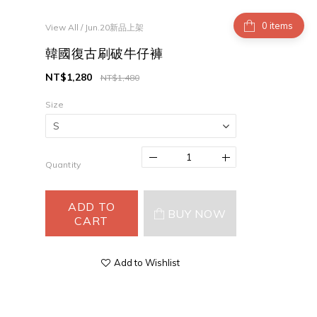
items
View All
/
Jun.20新品上架
韓國復古刷破牛仔褲
NT$1,280
NT$1,480
Size
Quantity
ADD TO
BUY NOW
CART
Add to Wishlist