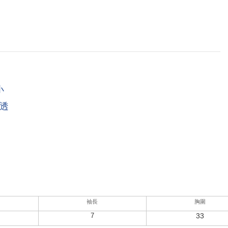
小
透
袖長
胸圍
7
33