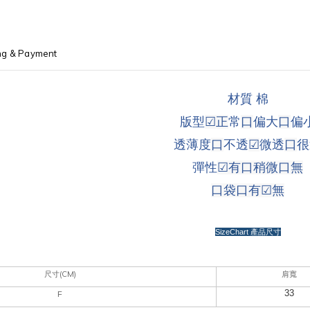
ng & Payment
材質 棉
版型
☑
正
常
口
偏大
口
偏
透薄度
口
不透
☑
微透
口
很
彈性
☑
有口稍微
口
無
口袋
口有
☑
無
SizeChart
產品尺寸
(CM)
尺寸
肩寬
33
F