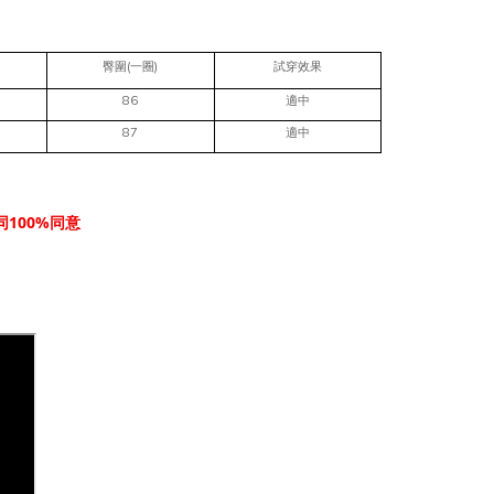
(
)
臀圍
一圈
試穿效果
86
適中
87
適中
100%
同
同意