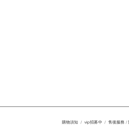
購物須知
/
vip招募中
/
售後服務
/