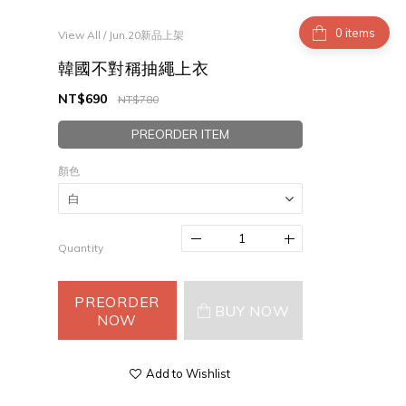
items
View All
/
Jun.20新品上架
韓國不對稱抽繩上衣
NT$690
NT$780
PREORDER ITEM
顏色
Quantity
PREORDER
BUY NOW
NOW
Add to Wishlist