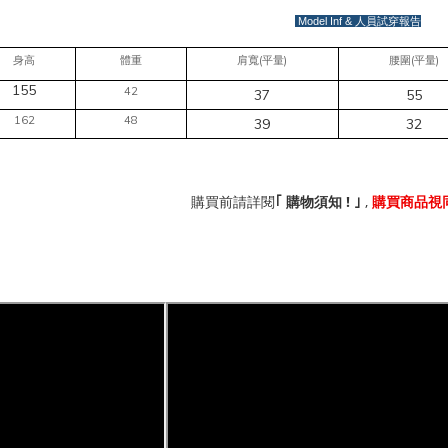
Model Inf &
人員試穿報告
(
)
(
)
身高
體重
肩寬
平量
腰圍
平量
155
42
37
55
162
48
39
32
!
,
｢
購買前請詳閱
購物須知
｣
購買商品視