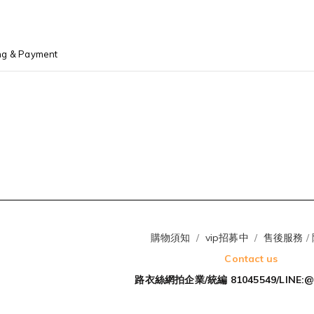
ng & Payment
購物須知
/
vip招募中
/
售後服務
/
Contact us
路衣絲網拍企業/統編 81045549/LINE:@