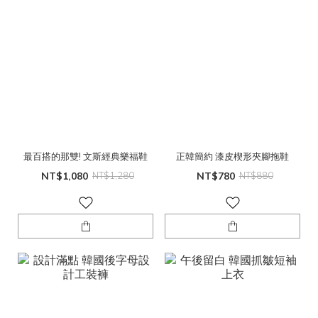
最百搭的那雙! 文斯經典樂福鞋
正韓簡約 漆皮楔形夾腳拖鞋
NT$1,080
NT$1,280
NT$780
NT$880