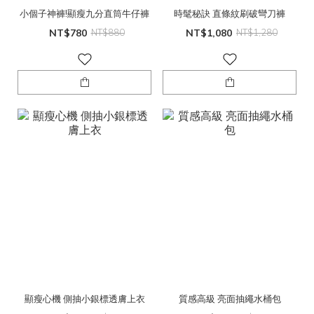
小個子神褲!顯瘦九分直筒牛仔褲
時髦秘訣 直條紋刷破彎刀褲
NT$780
NT$880
NT$1,080
NT$1,280
顯瘦心機 側抽小銀標透膚上衣
質感高級 亮面抽繩水桶包