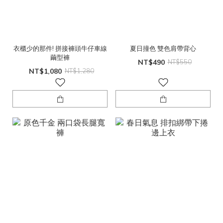
衣櫃少的那件! 拼接褲頭牛仔車線
夏日撞色 雙色肩帶背心
繭型褲
NT$490
NT$550
NT$1,080
NT$1,280