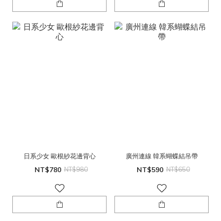
日系少女 歐根紗花邊背心
廣州連線 韓系蝴蝶結吊帶
NT$780
NT$980
NT$590
NT$650