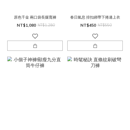
原色千金 兩口袋長腿寬褲
春日氣息 排扣綁帶下捲邊上衣
NT$1,080
NT$1,280
NT$450
NT$550