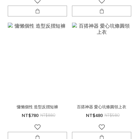
慵懶個性 造型反摺短褲
百搭神器 愛心坑條圓領上衣
NT$780
NT$880
NT$480
NT$580