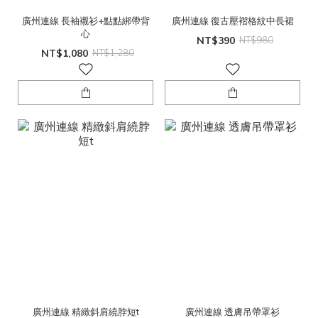
廣州連線 長袖襯衫+點點綁帶背
廣州連線 復古壓褶格紋中長裙
心
NT$390
NT$980
NT$1,080
NT$1,280
廣州連線 精緻斜肩繞脖短t
廣州連線 透膚吊帶罩衫