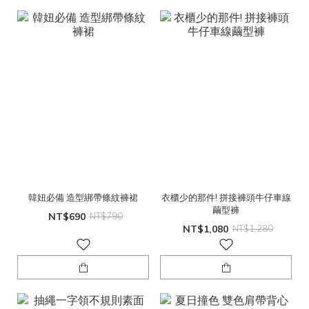
韓妞必備 造型綁帶條紋褲裙
衣櫃少的那件! 拼接褲頭牛仔車線
繭型褲
NT$690
NT$790
NT$1,080
NT$1,280