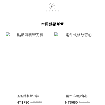
本周熱銷💝💝
點點薄料彎刀褲
兩件式格紋背心
NT$780
NT$880
NT$650
NT$740