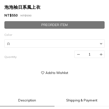
泡泡袖日系風上衣
NT$550
NT$590
PREORDER ITEM
Color
Quantity
Add to Wishlist
Description
Shipping & Payment