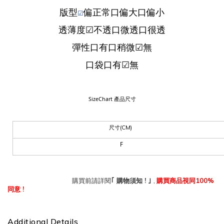
版型
偏
正
常
口
偏大
口
偏小
☑
透薄度
☑
不透
口
微透
口
很透
彈性
口
有
口
稍微
☑
無
口袋
口
有
☑
無
SizeChart
產品尺寸
尺寸
(CM)
F
｢
!
,
100%
購買前請詳閱
購物須知
｣
購買商品視同
!
同意
Additional Details