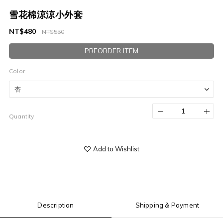
雪花棉涼涼小外套
NT$480
NT$550
PREORDER ITEM
Color
Quantity
Add to Wishlist
Description
Shipping & Payment