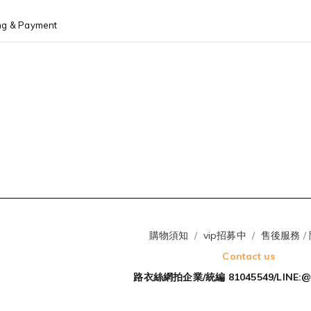
ng & Payment
購物須知
/
vip招募中
/
售後服務
/
Contact us
路衣絲網拍企業/統編 81045549/LINE:@