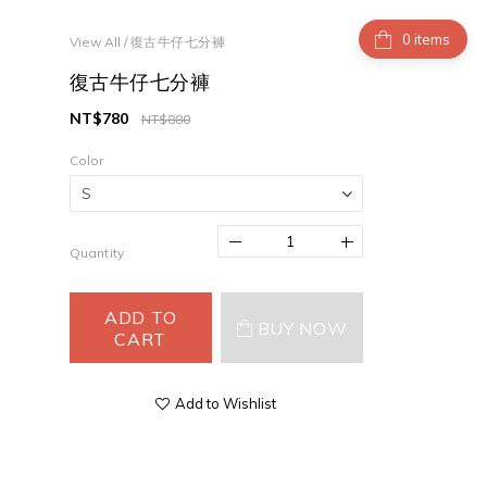
items
View All
/
復古牛仔七分褲
復古牛仔七分褲
NT$780
NT$880
Color
Quantity
ADD TO
BUY NOW
CART
Add to Wishlist