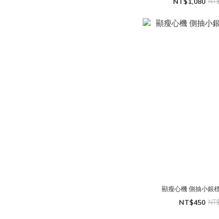
NT$1,080
NT
顯瘦心機 側抽小銀
NT$450
NT