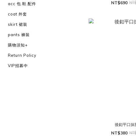
NT$690
NT
acc 包.鞋.配件
coat 外套
skirt 裙裝
pants 褲裝
購物須知+
Return Policy
VIP招募中
後釦平口抹
NT$380
NT