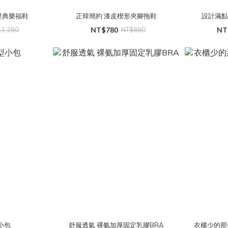
經典樂福鞋
正韓簡約 漆皮楔形夾腳拖鞋
設計滿點
$1,280
NT$780
NT$880
NT
小包
舒服透氣 裸氨加厚固定乳膠BRA
衣櫃少的那