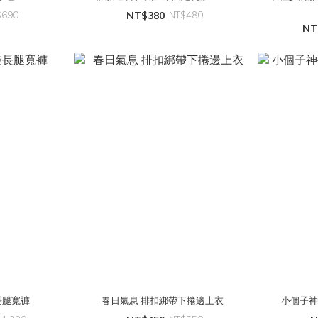
$690
NT$380
NT$480
NT
長腿寬褲
春日氣息 排扣綁帶下捲邊上衣
小個子神