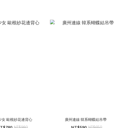
少女 歐根紗花邊背心
廣州連線 韓系蝴蝶結吊帶
T$780
NT$980
NT$590
NT$650