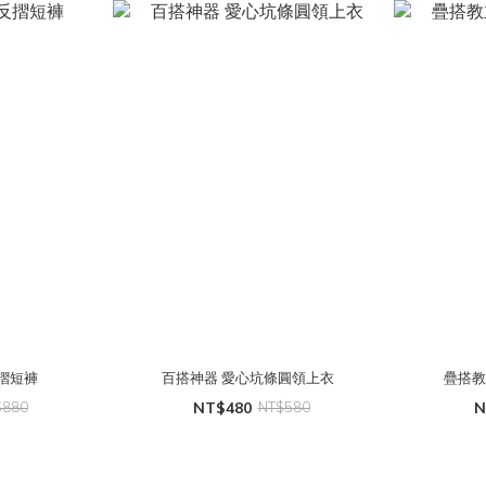
型反摺短褲
百搭神器 愛心坑條圓領上衣
疊搭教
$880
NT$480
NT$580
N