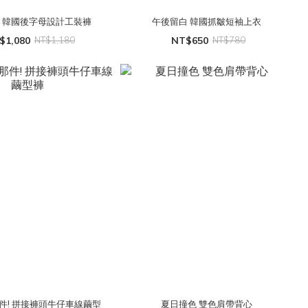
 韓國後字母設計工裝褲
午後留白 韓國抓皺短袖上衣
$1,080
NT$1,180
NT$650
NT$780
件! 拼接褲頭牛仔車線繭型
夏日撞色 雙色肩帶背心