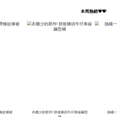
本周熱銷💝💝
條紋褲裙
衣櫃少的那件! 拼接褲頭牛仔車線繭型
抽繩
褲