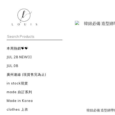
本周熱銷💝💝
JUL.28 NEW❤️‍🔥
JUL.08
廣州連線 (現貨售完為止)
in stock現貨
made.自訂系列
Made in Korea
clothes 上衣
韓妞必備 造型綁帶