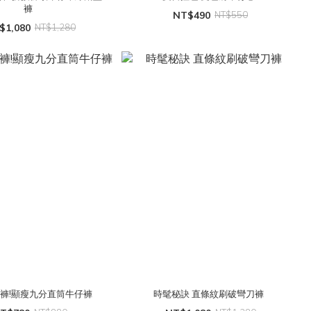
褲
NT$490
NT$550
$1,080
NT$1,280
褲!顯瘦九分直筒牛仔褲
時髦秘訣 直條紋刷破彎刀褲