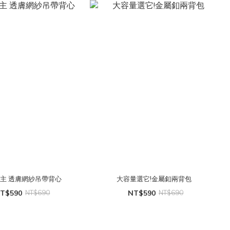
主 透膚網紗吊帶背心
大容量選它!金屬釦兩背包
T$590
NT$690
NT$590
NT$690