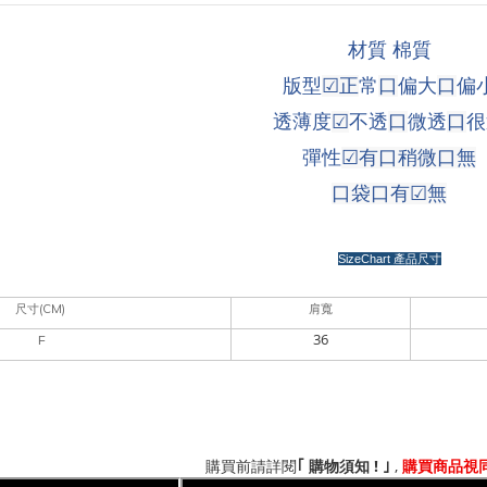
材質 棉質
版型
☑
正
常
口
偏大
口
偏
透薄度
☑
不透
口
微透
口
很
彈性
☑
有口稍微口無
口袋口有
☑
無
SizeChart
產品尺寸
(CM)
尺寸
肩寬
36
F
!
,
｢
購買前請詳閱
購物須知
｣
購買商品視