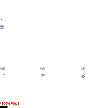
小
透
袖長
胸圍
衣長
17
33
40
100%
!
同
同意