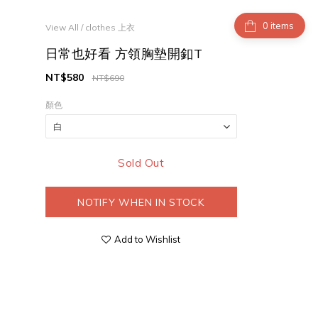
items
View All
/
clothes 上衣
日常也好看 方領胸墊開釦T
NT$580
NT$690
顏色
Sold Out
NOTIFY WHEN IN STOCK
Add to Wishlist