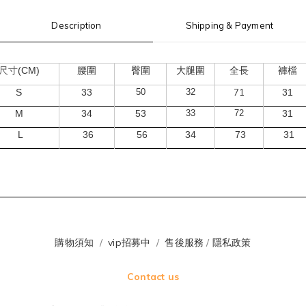
Description
Shipping & Payment
(CM)
尺寸
腰圍
臀圍
大腿圍
全長
褲檔
S
33
50
32
71
31
M
34
53
33
72
31
L
36
56
34
73
31
購物須知
/
vip招募中
/
售後服務
/
隱私政策
Contact us