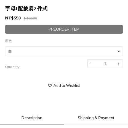
字母t配披肩2件式
NT$550
NT$590
PREORDER ITEM
顏色
Quantity
Add to Wishlist
Description
Shipping & Payment